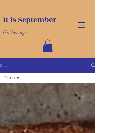
It is September
Gatherings
Blog
Tartes
Alle
Beiträge
Tartes
Veranstaltungen
Weihnachtsfeier
Manufaktur