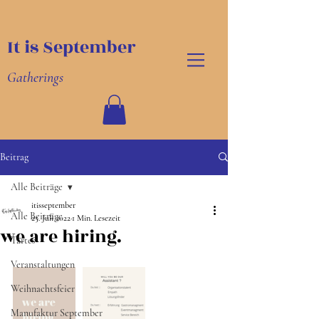
It is September
Gatherings
Beitrag
Alle Beiträge
itisseptember
Alle Beiträge
25. Juli 2022
1 Min. Lesezeit
we are hiring.
Tartes
Veranstaltungen
Weihnachtsfeier
Manufaktur September