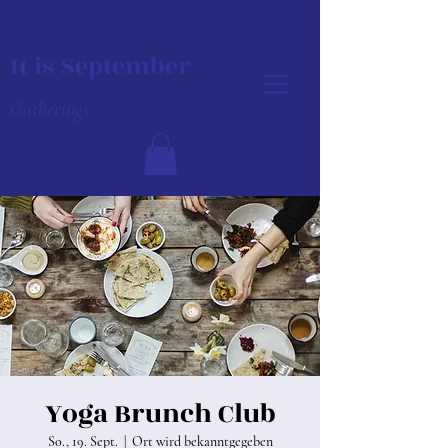
It is September
Gatherings
Yoga Brunch Club
So., 19. Sept.
  |  
Ort wird bekanntgegeben