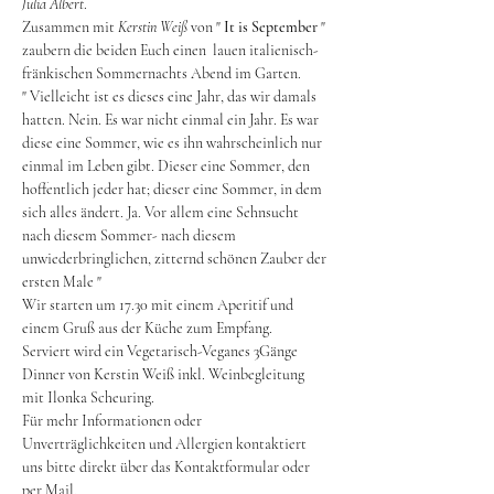
Julia Albert
.
Zusammen mit 
Kerstin Weiß
 von " 
It is September
 " 
zaubern die beiden Euch einen  lauen italienisch- 
fränkischen Sommernachts Abend im Garten.
" Vielleicht ist es dieses eine Jahr, das wir damals 
hatten. Nein. Es war nicht einmal ein Jahr. Es war 
diese eine Sommer, wie es ihn wahrscheinlich nur 
einmal im Leben gibt. Dieser eine Sommer, den 
hoffentlich jeder hat; dieser eine Sommer, in dem 
sich alles ändert. Ja. Vor allem eine Sehnsucht 
nach diesem Sommer- nach diesem 
unwiederbringlichen, zitternd schönen Zauber der 
ersten Male "
Wir starten um 17.30 mit einem Aperitif und 
einem Gruß aus der Küche zum Empfang. 
Serviert wird ein Vegetarisch-Veganes 3Gänge 
Dinner von Kerstin Weiß inkl. Weinbegleitung 
mit Ilonka Scheuring.
Für mehr Informationen oder 
Unverträglichkeiten und Allergien kontaktiert 
uns bitte direkt über das Kontaktformular oder 
per Mail.