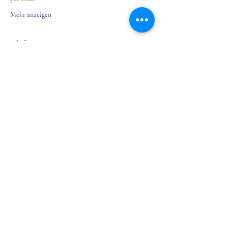
Mehr anzeigen
Tickets
Verkauf beendet
Tickettyp
Sommernachtstraum Dinner
Mehr Infos
Preis
89,00 €
+2,23 € Ticket-Servicegebühr