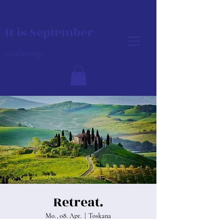
It is September
Gatherings
Retreat.
Mo., 08. Apr.
  |  
Toskana