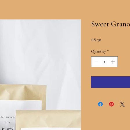
Sweet Grano
Price
€8.50
Quantity
*