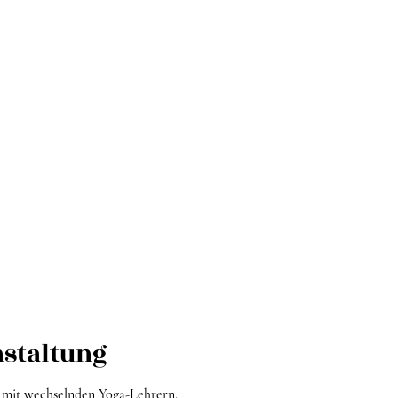
nstaltung
mit wechselnden Yoga-Lehrern.