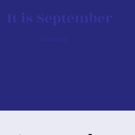
It is September
Gatherings