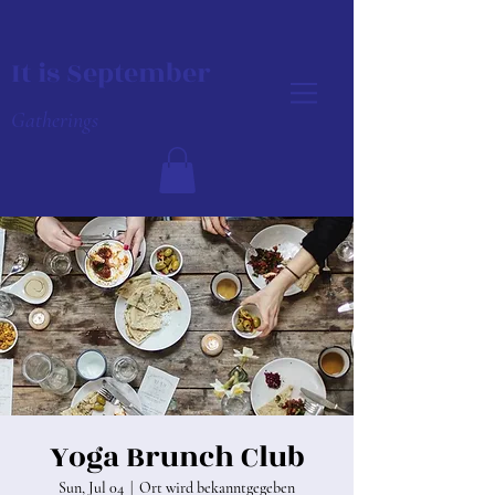
It is September
Gatherings
Yoga Brunch Club
Sun, Jul 04
  |  
Ort wird bekanntgegeben