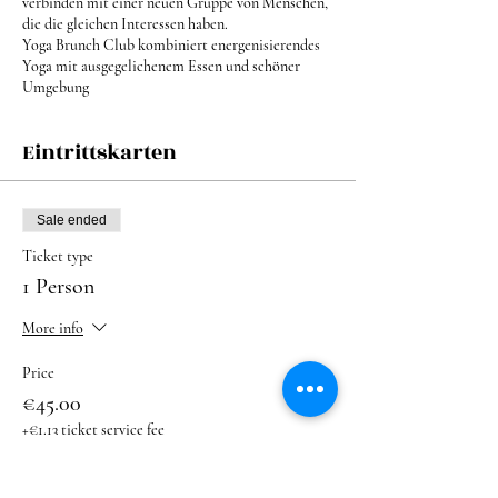
verbinden mit einer neuen Gruppe von Menschen,
die die gleichen Interessen haben.
Yoga Brunch Club kombiniert energenisierendes
Yoga mit ausgegelichenem Essen und schöner
Umgebung
Eintrittskarten
Sale ended
Ticket type
1 Person
More info
Price
€45.00
+€1.13 ticket service fee