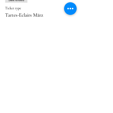
Ticket type
Tartes-Eclairs März
Price
€69.00
+€1.73 ticket service fee
Diese Veranstaltung teilen
Impressum
Datenschutzerklärung