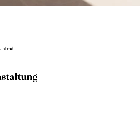
schland
nstaltung