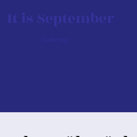
It is September
Gatherings