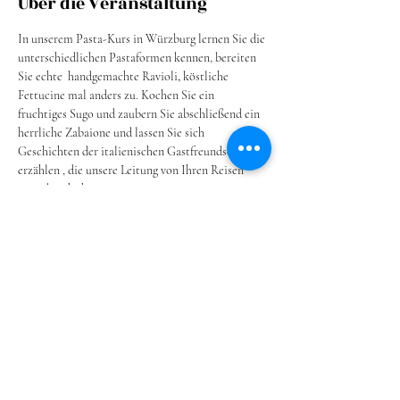
Über die Veranstaltung
In unserem Pasta-Kurs in Würzburg lernen Sie die 
unterschiedlichen Pastaformen kennen, bereiten 
Sie echte  handgemachte Ravioli
,
 köstliche 
Fettucine mal anders zu. Kochen Sie ein 
fruchtiges Sugo und zaubern Sie abschließend ein 
herrliche Zabaione und lassen Sie sich 
Geschichten der italienischen Gastfreundschaft 
erzählen , die unsere Leitung von Ihren Reisen 
mitgebracht hat.
Wir freuen uns auf Sie.
Preis:: 89,- pro Person,  inklusive Wasser und 
Wein 
Anmeldungen unter 
itisseptember@web.de