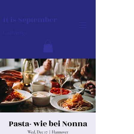
It is September
Gatherings
Pasta- wie bei Nonna
Wed, Dec 17
  |  
Hannover