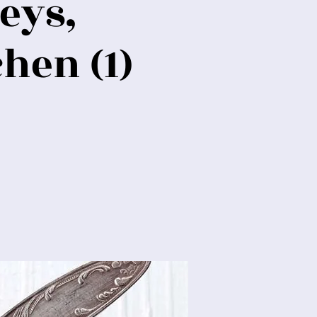
eys,
hen (1)