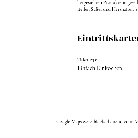
hergestellten Produkte in ges
stellen Süßes und Herzhaftes, a
Dauer: ca. 5h
Eintrittskarte
Kosten: 79,- €
Teilnehmerzahl begrenzt.
Ticket type
Einfach Einkochen
Google Maps were blocked due to your Anal