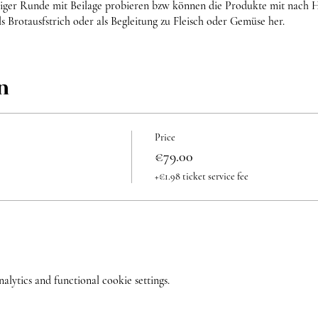
elliger Runde mit Beilage probieren bzw können die Produkte mit nac
ls Brotausfstrich oder als Begleitung zu Fleisch oder Gemüse her.
n
Price
€79.00
+€1.98 ticket service fee
ytics and functional cookie settings.