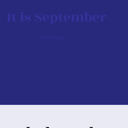
It is September
Gatherings