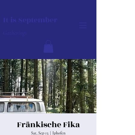
It is September
Gatherings
Fränkische Fika
Sat, Sep 13
  |  
Iphofen