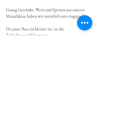
Genug Getränke, Wein und Speisen aus unserer 
Manufaktur haben wir natürlich mit eingepackt. 
Da unser Bus ein kleiner ist, ist die 
Teilnehmerzahl begrenzt.
1 Zwischenstopp bei einem befreundeten Winzer.
Dauer ca. 3,5 h
Weiterlesen >
Diese Veranstaltung teilen